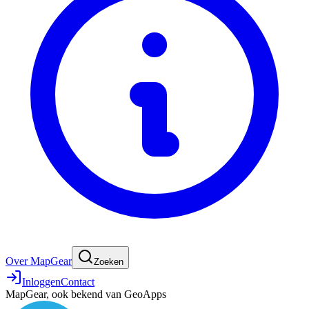
Over MapGear
Zoeken
Inloggen
Contact
MapGear, ook bekend van GeoApps