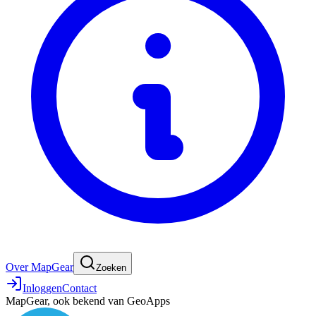
Over MapGear
Zoeken
Inloggen
Contact
MapGear, ook bekend van GeoApps