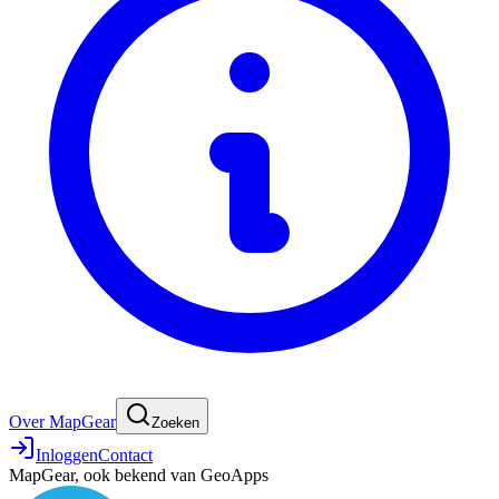
Over MapGear
Zoeken
Inloggen
Contact
MapGear, ook bekend van GeoApps