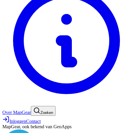
Over MapGear
Zoeken
Inloggen
Contact
MapGear, ook bekend van GeoApps