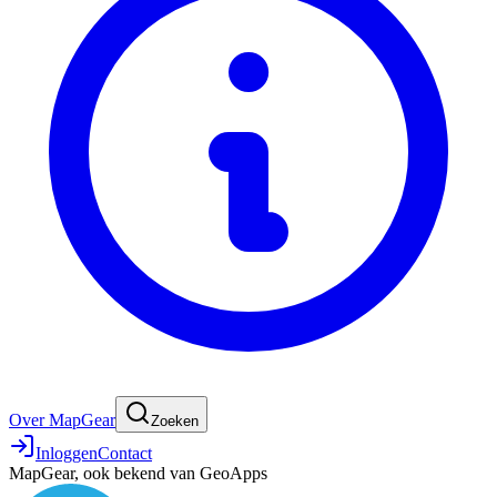
Over MapGear
Zoeken
Inloggen
Contact
MapGear, ook bekend van GeoApps