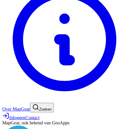
Over MapGear
Zoeken
Inloggen
Contact
MapGear, ook bekend van GeoApps