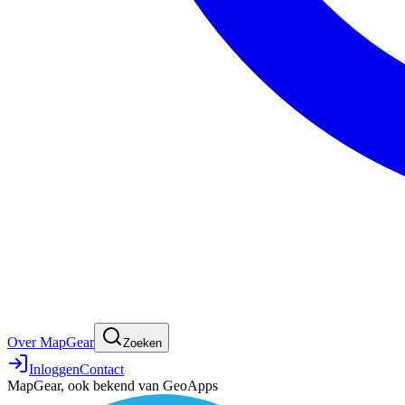
Over MapGear
Zoeken
Inloggen
Contact
MapGear, ook bekend van GeoApps