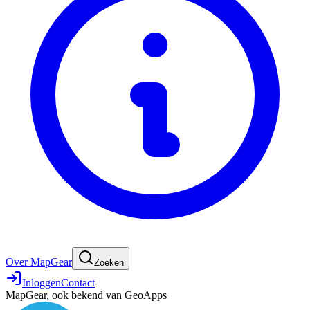
Over MapGear
Zoeken
Inloggen
Contact
MapGear, ook bekend van GeoApps