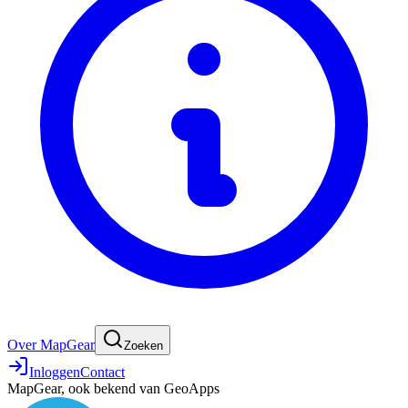
Over MapGear
Zoeken
Inloggen
Contact
MapGear, ook bekend van GeoApps