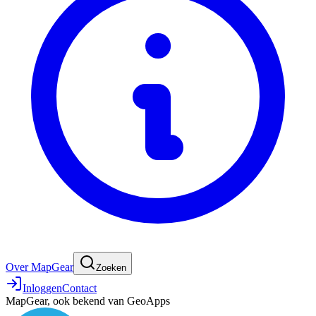
Over MapGear
Zoeken
Inloggen
Contact
MapGear, ook bekend van GeoApps