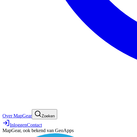
Over MapGear
Zoeken
Inloggen
Contact
MapGear, ook bekend van GeoApps