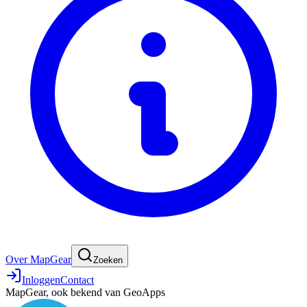
Over MapGear
Zoeken
Inloggen
Contact
MapGear, ook bekend van GeoApps