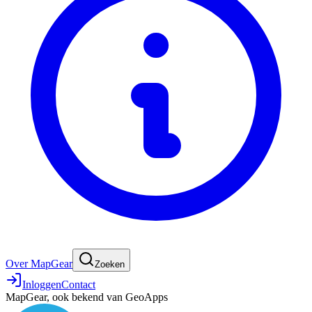
Over MapGear
Zoeken
Inloggen
Contact
MapGear, ook bekend van GeoApps