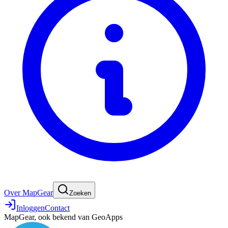
Over MapGear
Zoeken
Inloggen
Contact
MapGear, ook bekend van GeoApps