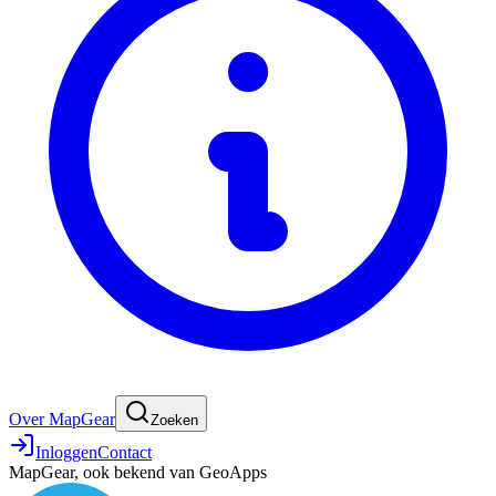
Over MapGear
Zoeken
Inloggen
Contact
MapGear, ook bekend van GeoApps