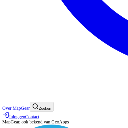
Over MapGear
Zoeken
Inloggen
Contact
MapGear, ook bekend van GeoApps