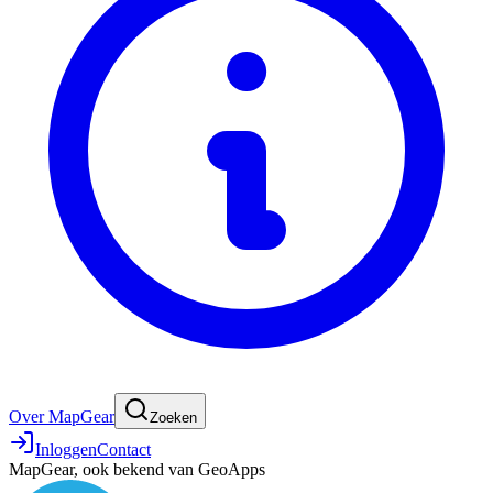
Over MapGear
Zoeken
Inloggen
Contact
MapGear, ook bekend van GeoApps