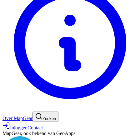
Over MapGear
Zoeken
Inloggen
Contact
MapGear, ook bekend van GeoApps