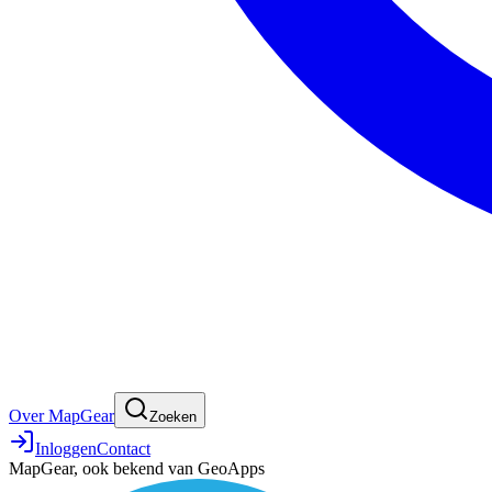
Over MapGear
Zoeken
Inloggen
Contact
MapGear, ook bekend van GeoApps