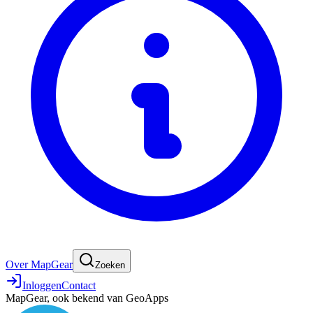
Over MapGear
Zoeken
Inloggen
Contact
MapGear, ook bekend van GeoApps