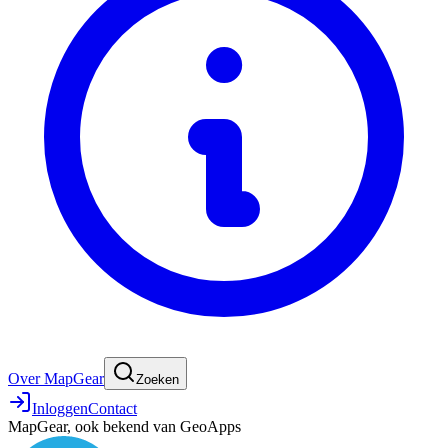
Over MapGear
Zoeken
Inloggen
Contact
MapGear, ook bekend van GeoApps