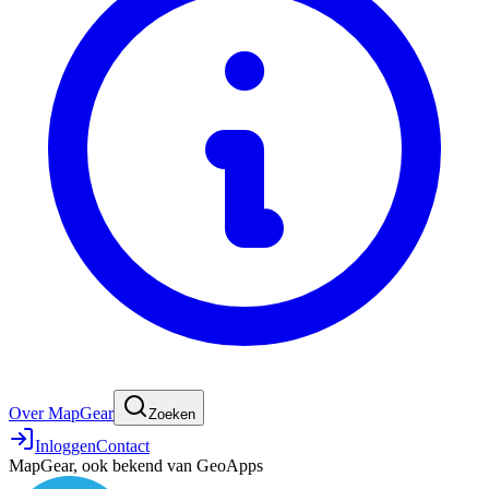
Over MapGear
Zoeken
Inloggen
Contact
MapGear, ook bekend van GeoApps