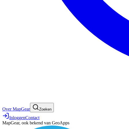
Over MapGear
Zoeken
Inloggen
Contact
MapGear, ook bekend van GeoApps