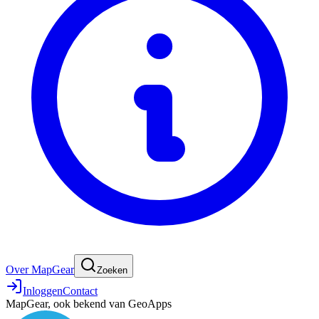
Over MapGear
Zoeken
Inloggen
Contact
MapGear, ook bekend van GeoApps