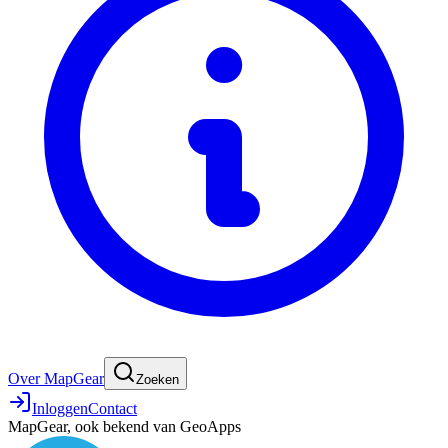
Over MapGear
Zoeken
Inloggen
Contact
MapGear, ook bekend van GeoApps