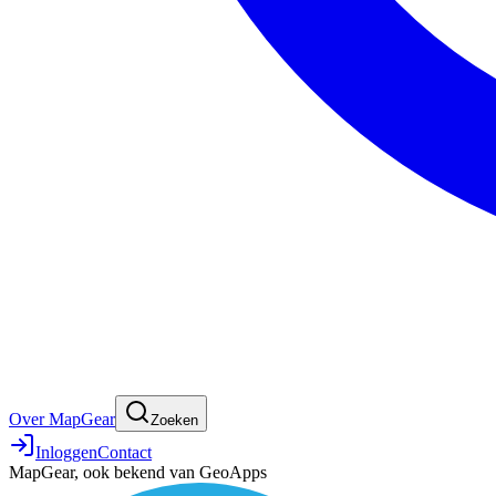
Over MapGear
Zoeken
Inloggen
Contact
MapGear, ook bekend van GeoApps