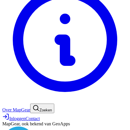
Over MapGear
Zoeken
Inloggen
Contact
MapGear, ook bekend van GeoApps