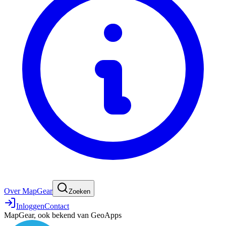
Over MapGear
Zoeken
Inloggen
Contact
MapGear, ook bekend van GeoApps