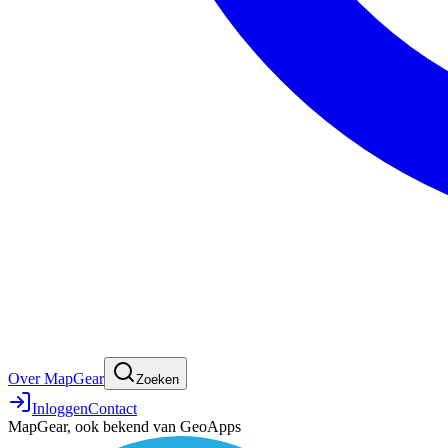
Over MapGear
Zoeken
Inloggen
Contact
MapGear, ook bekend van GeoApps