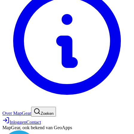
Over MapGear
Zoeken
Inloggen
Contact
MapGear, ook bekend van GeoApps