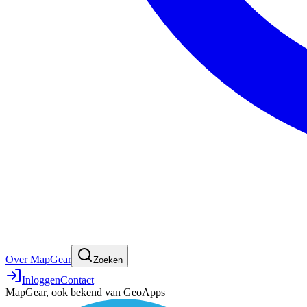
Over MapGear
Zoeken
Inloggen
Contact
MapGear, ook bekend van GeoApps