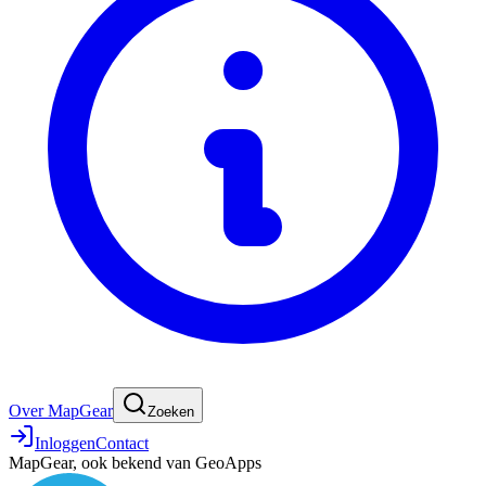
Over MapGear
Zoeken
Inloggen
Contact
MapGear, ook bekend van GeoApps