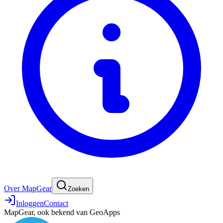
Over MapGear
Zoeken
Inloggen
Contact
MapGear, ook bekend van GeoApps