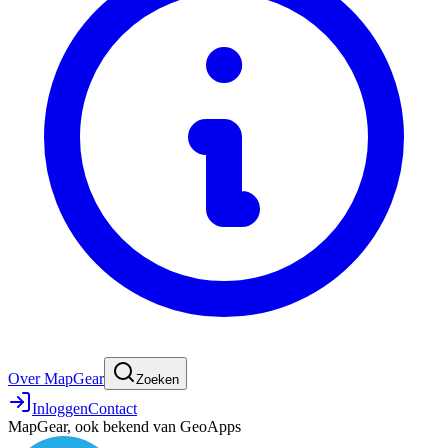
Over MapGear
Zoeken
Inloggen
Contact
MapGear, ook bekend van GeoApps