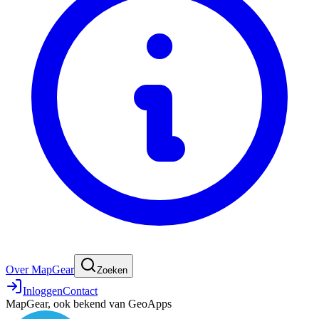
Over MapGear
Zoeken
Inloggen
Contact
MapGear, ook bekend van GeoApps