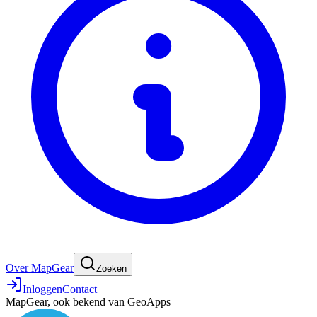
Over MapGear
Zoeken
Inloggen
Contact
MapGear, ook bekend van GeoApps