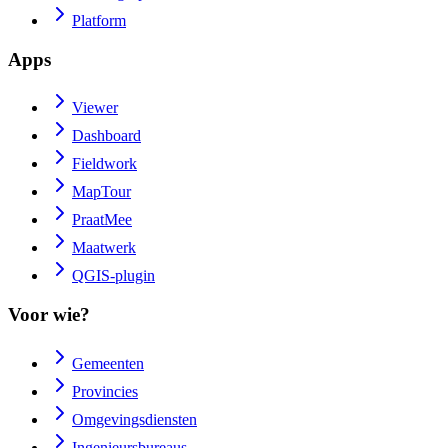
Platform
Apps
Viewer
Dashboard
Fieldwork
MapTour
PraatMee
Maatwerk
QGIS-plugin
Voor wie?
Gemeenten
Provincies
Omgevingsdiensten
Ingenieursbureaus