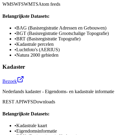
WMS
WFS
WMTS
Atom feeds
Belangrijkste Datasets:
•
BAG (Basisregistratie Adressen en Gebouwen)
•
BGT (Basisregistratie Grootschalige Topografie)
•
BRT (Basisregistratie Topografie)
•
Kadastrale percelen
•
Luchtfoto's (AERIUS)
•
Natura 2000 gebieden
Kadaster
Bezoek
Nederlands kadaster - Eigendoms- en kadastrale informatie
REST API
WFS
Downloads
Belangrijkste Datasets:
•
Kadastrale kaart
•
Eigendomsinformatie