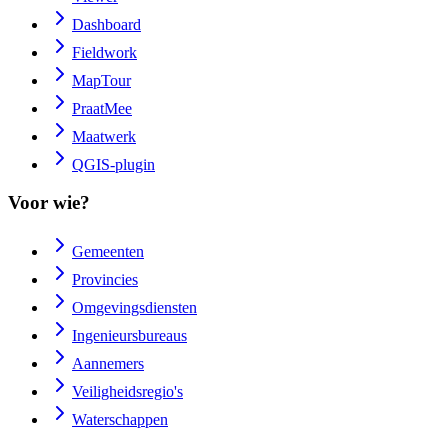
Dashboard
Fieldwork
MapTour
PraatMee
Maatwerk
QGIS-plugin
Voor wie?
Gemeenten
Provincies
Omgevingsdiensten
Ingenieursbureaus
Aannemers
Veiligheidsregio's
Waterschappen