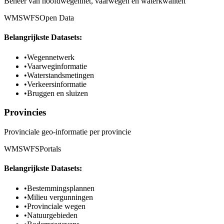
Beheer van hoofdwegennet, vaarwegen en waterkwaliteit
WMS
WFS
Open Data
Belangrijkste Datasets:
•
Wegennetwerk
•
Vaarweginformatie
•
Waterstandsmetingen
•
Verkeersinformatie
•
Bruggen en sluizen
Provincies
Provinciale geo-informatie per provincie
WMS
WFS
Portals
Belangrijkste Datasets:
•
Bestemmingsplannen
•
Milieu vergunningen
•
Provinciale wegen
•
Natuurgebieden