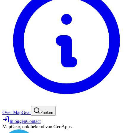
Over MapGear
Zoeken
Inloggen
Contact
MapGear, ook bekend van GeoApps