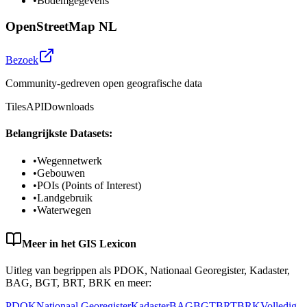
•
Bodemgegevens
OpenStreetMap NL
Bezoek
Community-gedreven open geografische data
Tiles
API
Downloads
Belangrijkste Datasets:
•
Wegennetwerk
•
Gebouwen
•
POIs (Points of Interest)
•
Landgebruik
•
Waterwegen
Meer in het GIS Lexicon
Uitleg van begrippen als PDOK, Nationaal Georegister, Kadaster,
BAG, BGT, BRT, BRK en meer:
PDOK
Nationaal Georegister
Kadaster
BAG
BGT
BRT
BRK
Volledig