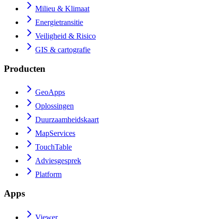
Milieu & Klimaat
Energietransitie
Veiligheid & Risico
GIS & cartografie
Producten
GeoApps
Oplossingen
Duurzaamheidskaart
MapServices
TouchTable
Adviesgesprek
Platform
Apps
Viewer