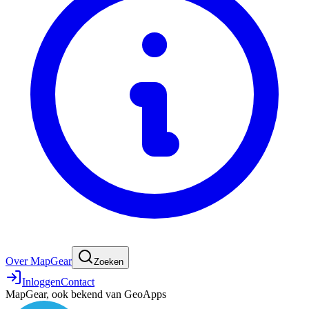
Over MapGear
Zoeken
Inloggen
Contact
MapGear, ook bekend van GeoApps