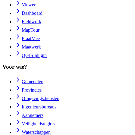
Viewer
Dashboard
Fieldwork
MapTour
PraatMee
Maatwerk
QGIS-plugin
Voor wie?
Gemeenten
Provincies
Omgevingsdiensten
Ingenieursbureaus
Aannemers
Veiligheidsregio's
Waterschappen