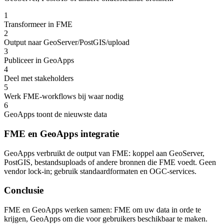
1
Transformeer in FME
2
Output naar GeoServer/PostGIS/upload
3
Publiceer in GeoApps
4
Deel met stakeholders
5
Werk FME-workflows bij waar nodig
6
GeoApps toont de nieuwste data
FME en GeoApps integratie
GeoApps verbruikt de output van FME: koppel aan GeoServer,
PostGIS, bestandsuploads of andere bronnen die FME voedt. Geen
vendor lock-in; gebruik standaardformaten en OGC-services.
Conclusie
FME en GeoApps werken samen: FME om uw data in orde te
krijgen, GeoApps om die voor gebruikers beschikbaar te maken.