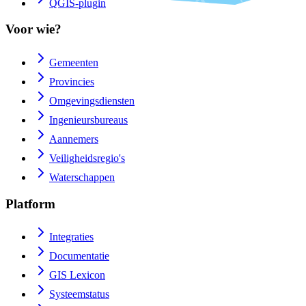
QGIS-plugin
Voor wie?
Gemeenten
Provincies
Omgevingsdiensten
Ingenieursbureaus
Aannemers
Veiligheidsregio's
Waterschappen
Platform
Integraties
Documentatie
GIS Lexicon
Systeemstatus