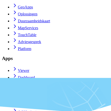
GeoApps
Oplossingen
Duurzaamheidskaart
MapServices
TouchTable
Adviesgesprek
Platform
Apps
Viewer
Dashboard
Fieldwork
MapTour
PraatMee
Maatwerk