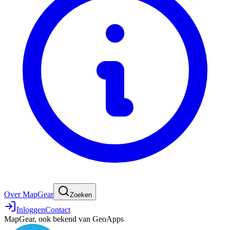
Over MapGear
Zoeken
Inloggen
Contact
MapGear, ook bekend van GeoApps