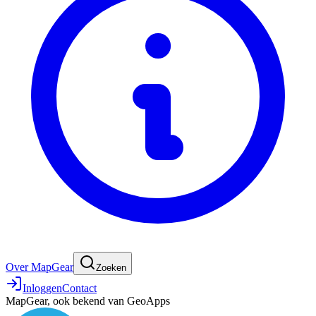
Over MapGear
Zoeken
Inloggen
Contact
MapGear, ook bekend van GeoApps