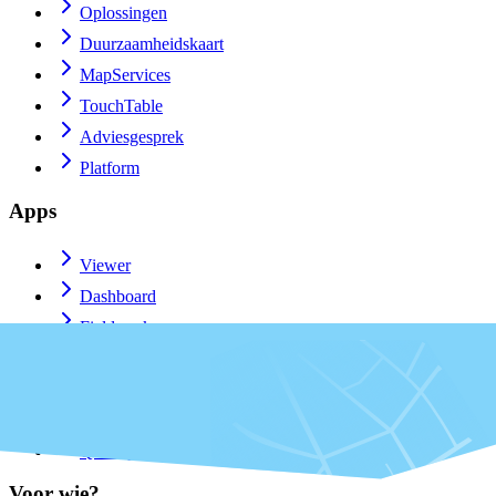
Oplossingen
Duurzaamheidskaart
MapServices
TouchTable
Adviesgesprek
Platform
Apps
Viewer
Dashboard
Fieldwork
MapTour
PraatMee
Maatwerk
QGIS-plugin
Voor wie?