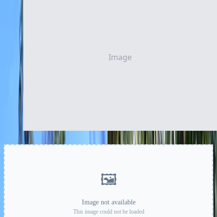
🖼️
Image not available
This image could not be loaded