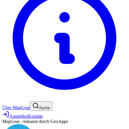
Über MapGear
Suche
Anmelden
Kontakt
MapGear - bekannt durch GeoApps