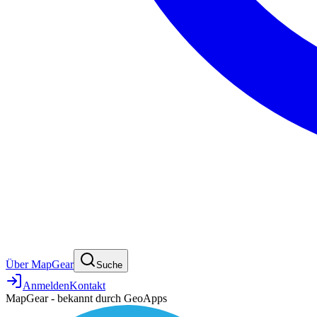
Über MapGear
Suche
Anmelden
Kontakt
MapGear - bekannt durch GeoApps