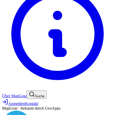
Über MapGear
Suche
Anmelden
Kontakt
MapGear - bekannt durch GeoApps