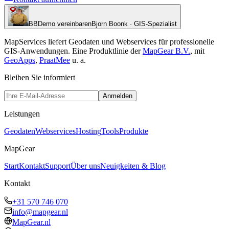
BB
Demo vereinbaren
Bjorn Boonk · GIS-Spezialist
MapServices liefert Geodaten und Webservices für professionelle
GIS-Anwendungen. Eine Produktlinie der
MapGear B.V.
, mit
GeoApps
,
PraatMee
u. a.
Bleiben Sie informiert
Anmelden
Leistungen
Geodaten
Webservices
Hosting
Tools
Produkte
MapGear
Start
Kontakt
Support
Über uns
Neuigkeiten & Blog
Kontakt
+31 570 746 070
info@mapgear.nl
MapGear.nl