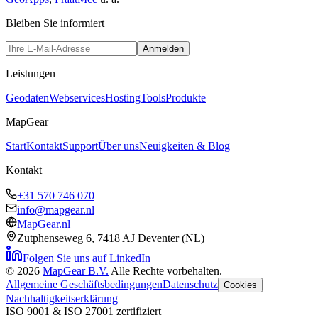
Bleiben Sie informiert
Anmelden
Leistungen
Geodaten
Webservices
Hosting
Tools
Produkte
MapGear
Start
Kontakt
Support
Über uns
Neuigkeiten & Blog
Kontakt
+31 570 746 070
info@mapgear.nl
MapGear.nl
Zutphenseweg 6
,
7418 AJ Deventer (NL)
Folgen Sie uns auf LinkedIn
©
2026
MapGear B.V.
Alle Rechte vorbehalten.
Allgemeine Geschäftsbedingungen
Datenschutz
Cookies
Nachhaltigkeitserklärung
ISO 9001 & ISO 27001 zertifiziert