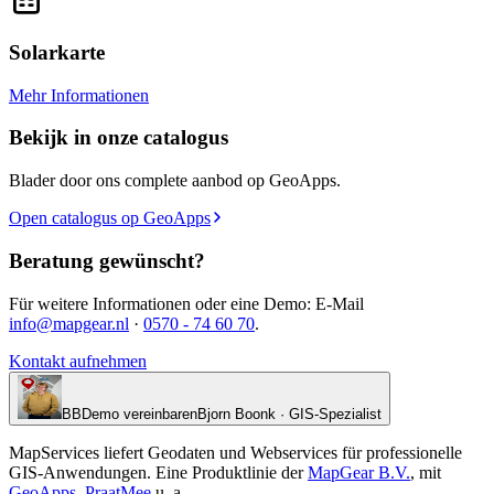
Solarkarte
Mehr Informationen
Bekijk in onze catalogus
Blader door ons complete aanbod op GeoApps.
Open catalogus op GeoApps
Beratung gewünscht?
Für weitere Informationen oder eine Demo: E-Mail
info@mapgear.nl
·
0570 - 74 60 70
.
Kontakt aufnehmen
BB
Demo vereinbaren
Bjorn Boonk · GIS-Spezialist
MapServices liefert Geodaten und Webservices für professionelle
GIS-Anwendungen. Eine Produktlinie der
MapGear B.V.
, mit
GeoApps
,
PraatMee
u. a.