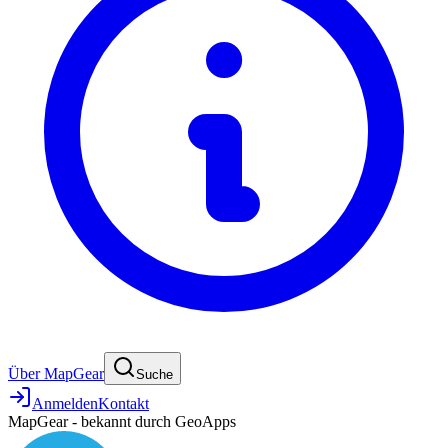
Über MapGear
Suche
Anmelden
Kontakt
MapGear - bekannt durch GeoApps