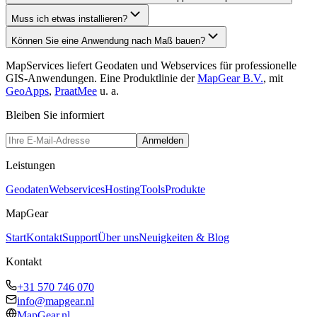
Muss ich etwas installieren?
Können Sie eine Anwendung nach Maß bauen?
MapServices liefert Geodaten und Webservices für professionelle
GIS-Anwendungen. Eine Produktlinie der
MapGear B.V.
, mit
GeoApps
,
PraatMee
u. a.
Bleiben Sie informiert
Anmelden
Leistungen
Geodaten
Webservices
Hosting
Tools
Produkte
MapGear
Start
Kontakt
Support
Über uns
Neuigkeiten & Blog
Kontakt
+31 570 746 070
info@mapgear.nl
MapGear.nl