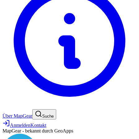
Über MapGear
Suche
Anmelden
Kontakt
MapGear - bekannt durch GeoApps