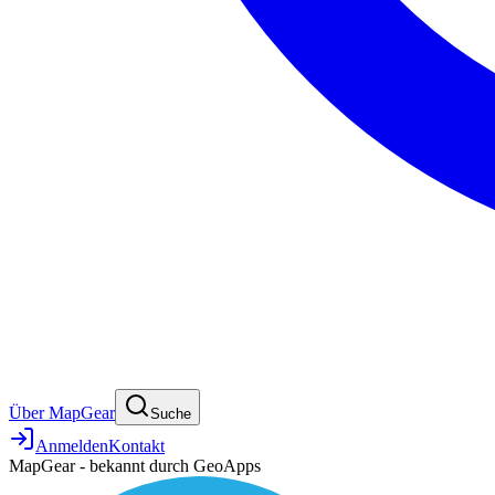
Über MapGear
Suche
Anmelden
Kontakt
MapGear - bekannt durch GeoApps