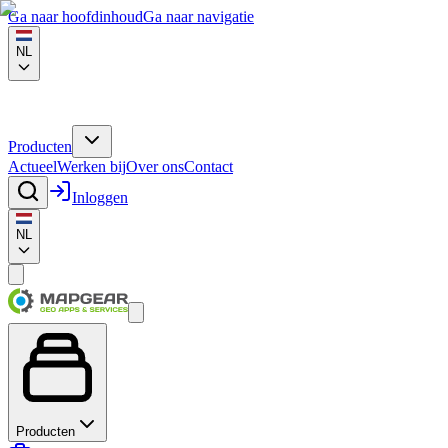
Ga naar hoofdinhoud
Ga naar navigatie
NL
Producten
Actueel
Werken bij
Over ons
Contact
Inloggen
NL
Producten