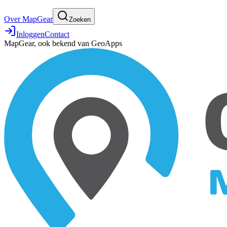
Over MapGear
Zoeken
Inloggen
Contact
MapGear, ook bekend van GeoApps