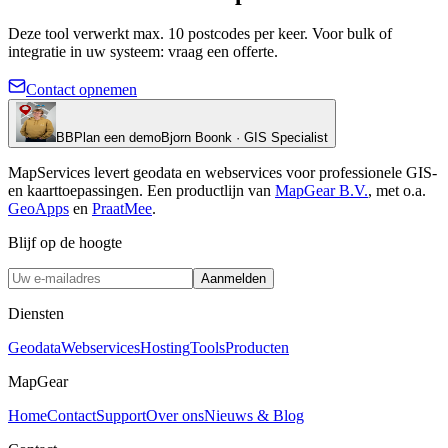
Deze tool verwerkt max. 10 postcodes per keer. Voor bulk of
integratie in uw systeem: vraag een offerte.
Contact opnemen
BB
Plan een demo
Bjorn Boonk · GIS Specialist
MapServices levert geodata en webservices voor professionele GIS-
en kaarttoepassingen. Een productlijn van
MapGear B.V.
, met o.a.
GeoApps
en
PraatMee
.
Blijf op de hoogte
Aanmelden
Diensten
Geodata
Webservices
Hosting
Tools
Producten
MapGear
Home
Contact
Support
Over ons
Nieuws & Blog