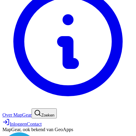
Over MapGear
Zoeken
Inloggen
Contact
MapGear, ook bekend van GeoApps